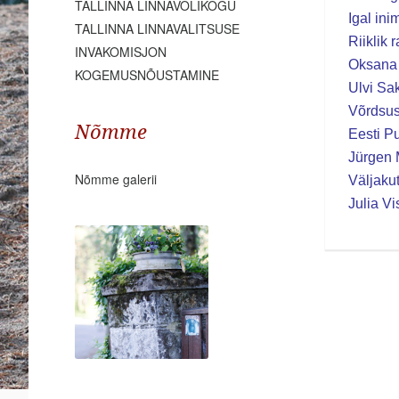
TALLINNA LINNAVOLIKOGU
Igal ini
TALLINNA LINNAVALITSUSE
Riiklik
INVAKOMISJON
Oksana P
KOGEMUSNÕUSTAMINE
Ulvi Sa
Võrdsus
Nõmme
Eesti P
Jürgen 
Nõmme galerii
Väljaku
Julia V