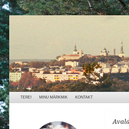
Külli Urb
Menu
Skip to content
TERE!
MINU MÄRKMIK
KONTAKT
Avald