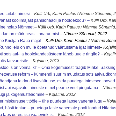
eel aitab inimesi
–
Külli Urb, Karin Paulus / Nõmme Sõnumid, 
anast koolimajast pansionaadi ja hooldekodu?
–
Külli Urb, Ka
ine hoiab Nõmmet
–
Külli Urb, Karin Paulus / Nõmme Sõnumid
idad on märk heast linnaruumist
– Nõmme Sõnumid, 2022
e Kristjan Raua maja!
–
Külli Urb, Karin Paulus / Nõmme Sõn
Runno: elu on mulle õpetanud väärtustama igat inimest
–
Kojali
ti sotsiaal- ja hoolekandesüsteem läheb uuele ringile?
–
Kojali
lis laevareisile
–
Kojaline, 2013
tastoolis on võimalik!” – Oma kogemusest räägib Mihkel Saksing
etoetuse reform – kümnendi suurim muudatus sotsiaalvaldkon
ööandjana leidnud lisaväärtuse, mida puudega inimesed toovad 
ist abi vajavate inimeste nimel peame veel pingutama
–
Nõmme 
ugi ja kogemusteadmine
–
Kojaline, 2012
eerimiskursuselt tööle – ühe puudega lapse vanema lugu
–
Koja
ud, hästi tehtud – puuetega laste vanemate poolt loodud Hilariu
 laps peres, isa vaatevinklist
–
Kojaline, 2012