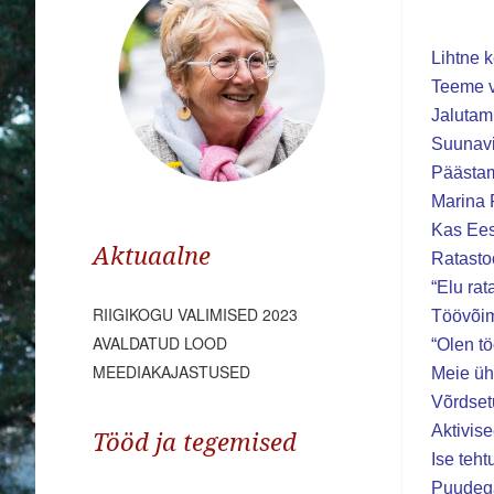
Lihtne k
Teeme v
Jalutam
Suunavi
Päästam
Marina 
Kas Ees
Aktuaalne
Ratastoo
“Elu ra
RIIGIKOGU VALIMISED 2023
Töövõim
AVALDATUD LOOD
“Olen t
MEEDIAKAJASTUSED
Meie üh
Võrdset
Aktivis
Tööd ja tegemised
Ise teht
Puudega