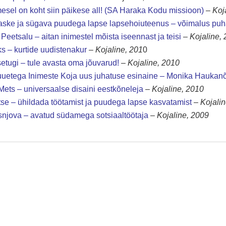
mesel on koht siin päikese all! (SA Haraka Kodu missioon)
–
Koj
 raske ja sügava puudega lapse lapsehoiuteenus – võimalus pu
eetsalu – aitan inimestel mõista iseennast ja teisi
–
Kojaline,
ks – kurtide uudistenakur
–
Kojaline, 201
0
etugi – tule avasta oma jõuvarud!
–
Kojaline, 2010
uuetega Inimeste Koja uus juhatuse esinaine – Monika Hauka
Mets – universaalse disaini eestkõneleja
–
Kojaline, 2010
tse – ühildada töötamist ja puudega lapse kasvatamist
–
Kojali
isnjova – avatud südamega sotsiaaltöötaja
–
Kojaline, 2009