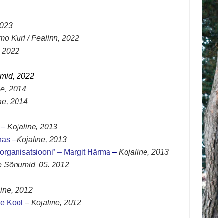
2023
rmo Kuri / Pealinn, 2022
, 2022
umid, 2022
ne, 2014
ne, 2014
–
Kojaline, 2013
nas
–
Kojaline, 2013
organisatsiooni” – Margit Härma
–
Kojaline, 2013
Sõnumid, 05. 2012
line, 2012
se Kool
–
Kojaline, 2012