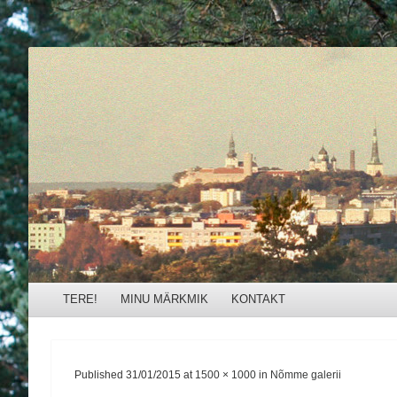
Külli Urb
Menu
Skip to content
TERE!
MINU MÄRKMIK
KONTAKT
Published
31/01/2015
at
1500 × 1000
in
Nõmme galerii