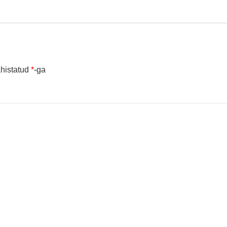
ähistatud
*
-ga