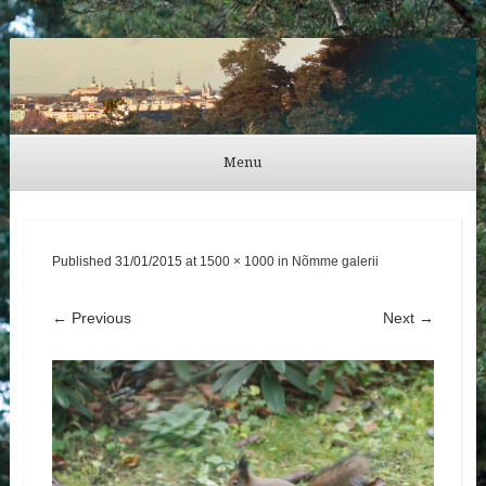
Külli Urb
Menu
Skip to content
Published
31/01/2015
at
1500 × 1000
in
Nõmme galerii
← Previous
Next →